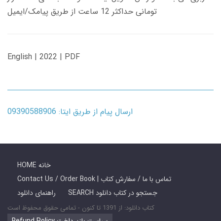
تومانی حداکثر 12 ساعت از طریق پیامک/ایمیل
English | 2022 | PDF
ارسال پیام از طریق ایتا: 09390588906
HOME خانه
Contact Us / Order Book | تماس با ما / سفارش کتاب
SEARCH جستجو در کتاب دانلود
راهنمای دانلود
کتاب دانلود: از 1391 تا کنون - تمامی حقوق محفوظ است